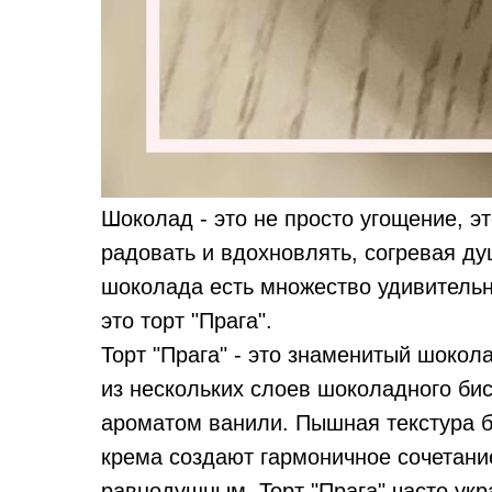
Шоколад - это не просто угощение, э
радовать и вдохновлять, согревая д
шоколада есть множество удивительн
это торт "Прага".
Торт "Прага" - это знаменитый шокол
из нескольких слоев шоколадного бис
ароматом ванили. Пышная текстура б
крема создают гармоничное сочетание
равнодушным. Торт "Прага" часто ук