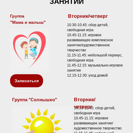
ЗАНЯТИЙ
Группа
Вторник/четверг
"Мама и малыш"
10.30-10.45: сбор детей,
свободная игра
10.45-11.15: игровое
развивающее комплексное
занятие/художественное
творчество
11.15-11.45: небольшой перекус,
свободная игра
11.45-12.15: музыкально-игровое
занятие
12.15-12.30: уход домой
Записаться
Группа "Солнышко"
Вторник/
четверг
10.30-10.45: сбор детей,
свободная игра
10.45-11.15: игровое
развивающее занятие/
художественное творчество